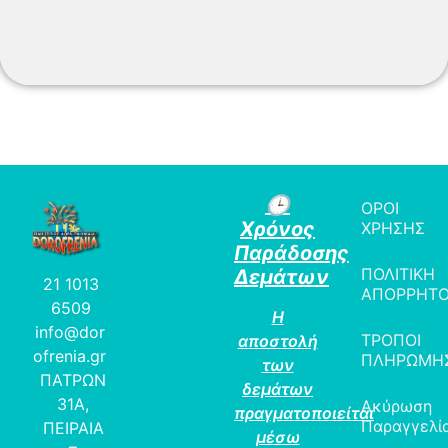
🕒
ΟΡΟΙ
Χρόνος
ΧΡΗΣΗΣ
Παράδοσης
ΠΟΛΙΤΙΚΗ
Δεμάτων
21 1013
ΑΠΟΡΡΗΤ
6509
Η
info@dor
ΤΡΟΠΟΙ
αποστολή
ofrenia.gr
ΠΛΗΡΩΜΗ
των
ΠΑΤΡΩΝ
δεμάτων
31Α,
Ακύρωση
πραγματοποιείται
Παραγγελί
ΠΕΙΡΑΙΑ
μέσω