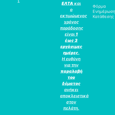
Σ
ΕΛΤΑ
και
Φόρμα
ο
Ενημέρωσ
εκτιμώμενος
Κατάθεσης
χρόνος
παράδοσης
είναι
1
έως 3
εργάσιμες
ημέρες
.
Η ευθύνη
για την
παραλαβή
του
δέματος
ανήκει
αποκλειστικά
στον
πελάτη.