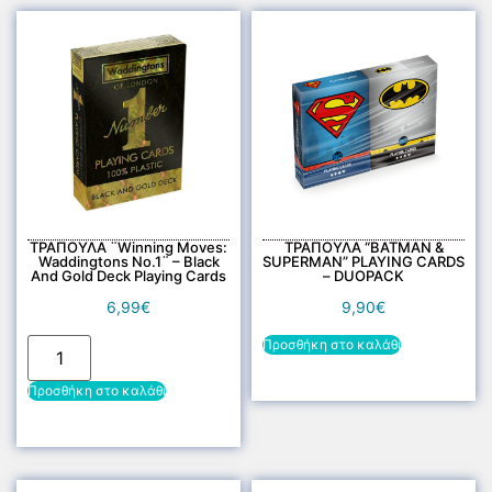
ΤΡΑΠΟΥΛΑ ¨Winning Moves:
ΤΡΑΠΟΥΛΑ “BATMAN &
Waddingtons No.1¨ – Black
SUPERMAN” PLAYING CARDS
And Gold Deck Playing Cards
– DUOPACK
6,99
€
9,90
€
Προσθήκη στο καλάθι
Προσθήκη στο καλάθι