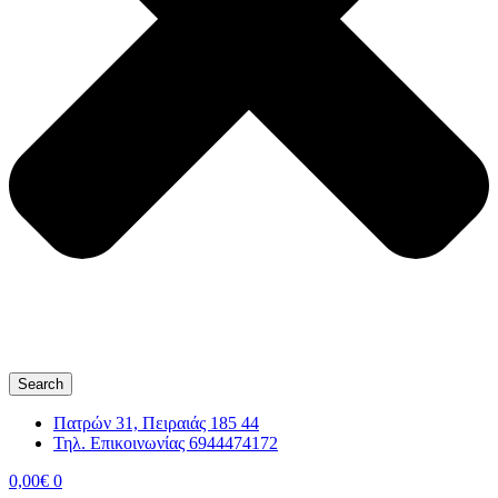
Search
Πατρών 31, Πειραιάς 185 44
Τηλ. Επικοινωνίας 6944474172
0,00
€
0