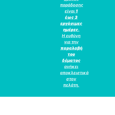
παράδοσης
είναι
1
έως 3
εργάσιμες
ημέρες
.
Η ευθύνη
για την
παραλαβή
του
δέματος
ανήκει
αποκλειστικά
στον
πελάτη.