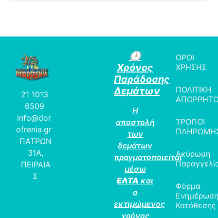
🕒
ΟΡΟΙ
Χρόνος
ΧΡΗΣΗΣ
Παράδοσης
ΠΟΛΙΤΙΚΗ
Δεμάτων
21 1013
ΑΠΟΡΡΗΤ
6509
Η
info@dor
ΤΡΟΠΟΙ
αποστολή
ofrenia.gr
ΠΛΗΡΩΜΗ
των
ΠΑΤΡΩΝ
δεμάτων
31Α,
Ακύρωση
πραγματοποιείται
Παραγγελί
ΠΕΙΡΑΙΑ
μέσω
Σ
ΕΛΤΑ
και
Φόρμα
ο
Ενημέρωσ
εκτιμώμενος
Κατάθεσης
χρόνος