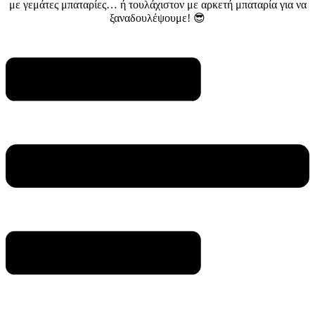
με γεμάτες μπαταρίες… ή τουλάχιστον με αρκετή μπαταρία για να
ξαναδουλέψουμε! 😎