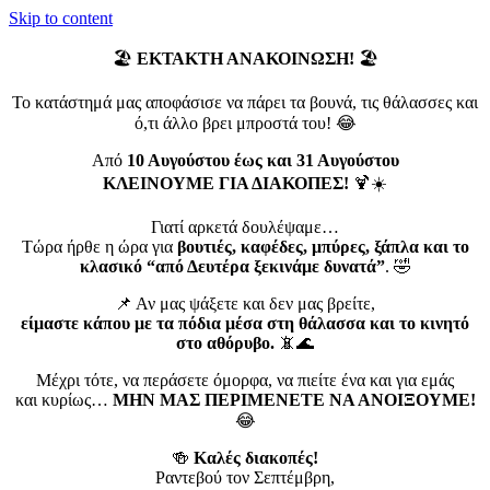
Skip to content
🏖️
ΕΚΤΑΚΤΗ ΑΝΑΚΟΙΝΩΣΗ!
🏖️
Το κατάστημά μας αποφάσισε να πάρει τα βουνά, τις θάλασσες και
ό,τι άλλο βρει μπροστά του! 😂
Από
10 Αυγούστου έως και 31 Αυγούστου
ΚΛΕΙΝΟΥΜΕ ΓΙΑ ΔΙΑΚΟΠΕΣ!
🍹☀️
Γιατί αρκετά δουλέψαμε…
Τώρα ήρθε η ώρα για
βουτιές, καφέδες, μπύρες, ξάπλα και το
κλασικό “από Δευτέρα ξεκινάμε δυνατά”
. 🤣
📌 Αν μας ψάξετε και δεν μας βρείτε,
είμαστε κάπου με τα πόδια μέσα στη θάλασσα και το κινητό
στο αθόρυβο.
📵🌊
Μέχρι τότε, να περάσετε όμορφα, να πιείτε ένα και για εμάς
και κυρίως…
ΜΗΝ ΜΑΣ ΠΕΡΙΜΕΝΕΤΕ ΝΑ ΑΝΟΙΞΟΥΜΕ!
😂
🍻
Καλές διακοπές!
Ραντεβού τον Σεπτέμβρη,