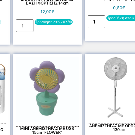
ΒΑΣΗ ΦΟΡΤΙΣΗΣ 14cm
0,80
€
12,90
€
Προσθήκη στο κ
ι
Προσθήκη στο καλάθι
ΑΝΕΜΙΣΤΗΡΑΣ ΜΕ ΟΡΘ
MINI ΑΝΕΜΙΣΤΗΡΑΣ ΜΕ USB
ΜΟ
130 εκ
15cm “FLOWER”