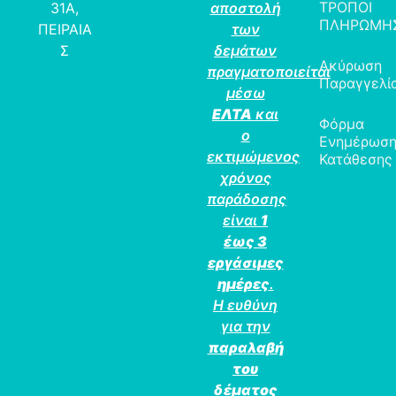
ΤΡΟΠΟΙ
31Α,
αποστολή
ΠΛΗΡΩΜΗ
ΠΕΙΡΑΙΑ
των
Σ
δεμάτων
Ακύρωση
πραγματοποιείται
Παραγγελί
μέσω
ΕΛΤΑ
και
Φόρμα
ο
Ενημέρωσ
εκτιμώμενος
Κατάθεσης
χρόνος
παράδοσης
είναι
1
έως 3
εργάσιμες
ημέρες
.
Η ευθύνη
για την
παραλαβή
του
δέματος