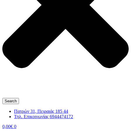
Search
Πατρών 31, Πειραιάς 185 44
Τηλ. Επικοινωνίας 6944474172
0,00
€
0