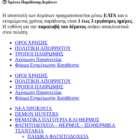
🕒
Χρόνος Παράδοσης Δεμάτων
Η αποστολή των δεμάτων πραγματοποιείται μέσω
ΕΛΤΑ
και ο
εκτιμώμενος χρόνος παράδοσης είναι
1 έως 3 εργάσιμες ημέρες
.
Η ευθύνη για την
παραλαβή του δέματος
ανήκει αποκλειστικά
στον πελάτη.
ΟΡΟΙ ΧΡΗΣΗΣ
ΠΟΛΙΤΙΚΗ ΑΠΟΡΡΗΤΟΥ
ΤΡΟΠΟΙ ΠΛΗΡΩΜΗΣ
Ακύρωση Παραγγελίας
Φόρμα Ενημέρωσης Κατάθεσης
ΟΡΟΙ ΧΡΗΣΗΣ
ΠΟΛΙΤΙΚΗ ΑΠΟΡΡΗΤΟΥ
ΤΡΟΠΟΙ ΠΛΗΡΩΜΗΣ
Ακύρωση Παραγγελίας
Φόρμα Ενημέρωσης Κατάθεσης
ΝΕΑ ΠΡΟΪΟΝΤΑ
DEMON HUNTERS
ΘΕΜΑΤΙΚΑ ΠΑΓΟΥΡΙΑ ΚΑΙ ΘΕΡΜΟΣ
ΦΑΓΗΤΟΔΟΧΕΙΑ – ΘΕΡΜΟΣ – ΙΣΟΘΕΡΜΙΚΑ
ΤΣΑΝΤΑΚΙΑ
ΠΑΙΔΙΚΑ ΦΑΓΗΤΟΔΟΧΕΙΑ