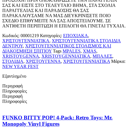
ΠΡΟΣΟΧΗ! ΠΡΙΝ ΟΛΟΚΛΗΡΩΣΕΤΕ ΤΗΝ ΠΑΡΑΓΓΕΛΙΑ
ΣΑΣ ΚΑΙ ΕΙΣΤΕ ΣΤΟ ΤΕΛΕΥΤΑΙΟ ΒΗΜΑ, ΣΤΑ ΣΧΟΛΙΑ
ΠΑΡΑΓΓΕΛΙΑΣ ΚΑΙ ΠΑΡΑΔΟΣΗΣ ΘΑ ΣΑΣ
ΠΑΡΑΚΑΛΟΥΣΑΜΕ ΝΑ ΜΑΣ ΔΙΕΥΚΡΙΝΙΣΕΤΕ ΠΟΙΟ
ΣΧΕΔΙΟ ΕΠΙΘΥΜΕΙΤΕ ΝΑ ΣΑΣ ΑΠΟΣΤΕΙΛΟΥΜΕ. ΣΕ
ΑΝΤΙΘΕΤΗ ΠΕΡΙΠΤΩΣΗ Η ΕΠΙΛΟΓΗ ΘΑ ΓΙΝΕΤΑΙ ΤΥΧΑΙΑ.
Κωδικός:
00001219
Κατηγορίες:
ΕΠΟΧΙΑΚΑ
,
ΧΡΙΣΤΟΥΓΕΝΝΙΑΤΙΚΑ
,
ΧΡΙΣΤΟΥΓΕΝΝΙΑΤΙΚΑ ΣΤΟΛΙΔΙΑ
ΔΕΝΤΡΟΥ
,
ΧΡΙΣΤΟΥΓΕΝΝΙΑΤΙΚΟΣ ΣΤΟΛΙΣΜΟΣ ΚΑΙ
ΔΙΑΚΟΣΜΗΣΗ ΣΠΙΤΙΟΥ
Tags
MPALES
,
XMAS
,
XRISTOYGENNA
,
XRISTOYGENNIATIKA
,
ΜΠΑΛΕΣ
,
ΣΤΟΛΙΔΙΑ
,
ΧΡΙΣΤΟΥΓΕΝΝΑ
,
ΧΡΙΣΤΟΥΓΕΝΝΙΑΤΙΚΑ
Μάρκα:
NEW YEAR FEST
Εξαντλημένο
Περιγραφή
Πληροφορίες
Περιγραφή
Πληροφορίες
FUNKO BITTY POP! 4-Pack: Retro Toys: Mr.
Monopoly Vinyl Figures