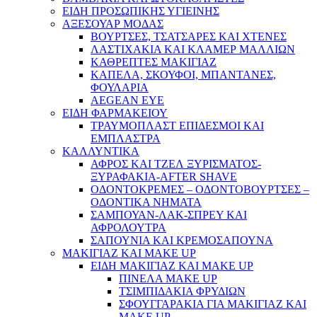
ΕΙΔΗ ΠΡΟΣΩΠΙΚΗΣ ΥΓΙΕΙΝΗΣ
ΑΞΕΣΟΥΑΡ ΜΟΔΑΣ
ΒΟΥΡΤΣΕΣ, ΤΣΑΤΣΑΡΕΣ ΚΑΙ ΧΤΕΝΕΣ
ΛΑΣΤΙΧΑΚΙΑ ΚΑΙ ΚΛΑΜΕΡ ΜΑΛΛΙΩΝ
ΚΑΘΡΕΠΤΕΣ ΜΑΚΙΓΙΑΖ
ΚΑΠΕΛΑ, ΣΚΟΥΦΟΙ, ΜΠΑΝΤΑΝΕΣ,
ΦΟΥΛΑΡΙΑ
AEGEAN EYE
ΕΙΔΗ ΦΑΡΜΑΚΕΙΟΥ
ΤΡΑΥΜΟΠΛΑΣΤ ΕΠΙΔΕΣΜΟΙ ΚΑΙ
ΕΜΠΛΑΣΤΡΑ
ΚΑΛΛΥΝΤΙΚΑ
ΑΦΡΟΣ ΚΑΙ ΤΖΕΛ ΞΥΡΙΣΜΑΤΟΣ-
ΞΥΡΑΦΑΚΙΑ-AFTER SHAVE
ΟΔΟΝΤΟΚΡΕΜΕΣ – ΟΔΟΝΤΟΒΟΥΡΤΣΕΣ –
ΟΔΟΝΤΙΚΑ ΝΗΜΑΤΑ
ΣΑΜΠΟΥΑΝ-ΛΑΚ-ΣΠΡΕΥ ΚΑΙ
ΑΦΡΟΛΟΥΤΡΑ
ΣΑΠΟΥΝΙΑ ΚΑΙ ΚΡΕΜΟΣΑΠΟΥΝΑ
ΜΑΚΙΓΙΑΖ ΚΑΙ MAKE UP
ΕΙΔΗ ΜΑΚΙΓΙΑΖ ΚΑΙ MAKE UP
ΠΙΝΕΛΑ MAKE UP
ΤΣΙΜΠΙΔΑΚΙΑ ΦΡΥΔΙΩΝ
ΣΦΟΥΓΓΑΡΑΚΙΑ ΓΙΑ ΜΑΚΙΓΙΑZ ΚΑΙ
MAKE UP