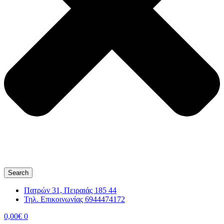
Search
Πατρών 31, Πειραιάς 185 44
Τηλ. Επικοινωνίας 6944474172
0,00
€
0