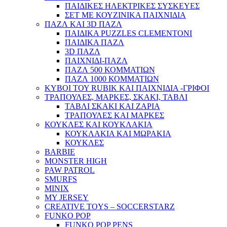
ΠΑΙΔΙΚΕΣ ΗΛΕΚΤΡΙΚΕΣ ΣΥΣΚΕΥΕΣ
ΣΕΤ ΜΕ ΚΟΥΖΙΝΙΚΑ ΠΑΙΧΝΙΔΙΑ
ΠΑΖΛ ΚΑΙ 3D ΠΑΖΛ
ΠΑΙΔΙΚΑ PUZZLES CLEMENTONI
ΠΑΙΔΙΚΑ ΠΑΖΛ
3D ΠΑΖΛ
ΠΑΙΧΝΙΔΙ-ΠΑΖΛ
ΠΑΖΛ 500 ΚΟΜΜΑΤΙΩΝ
ΠΑΖΛ 1000 ΚΟΜΜΑΤΙΩΝ
ΚΥΒΟΙ ΤΟΥ RUBIK ΚΑΙ ΠΑΙΧΝΙΔΙΑ -ΓΡΙΦΟΙ
ΤΡΑΠΟΥΛΕΣ, ΜΑΡΚΕΣ, ΣΚΑΚΙ, ΤΑΒΛΙ
ΤΑΒΛΙ ΣΚΑΚΙ ΚΑΙ ΖΑΡΙΑ
ΤΡΑΠΟΥΛΕΣ ΚΑΙ ΜΑΡΚΕΣ
ΚΟΥΚΛΕΣ ΚΑΙ ΚΟΥΚΛΑΚΙΑ
ΚΟΥΚΛΑΚΙΑ ΚΑΙ ΜΩΡΑΚΙΑ
ΚΟΥΚΛΕΣ
BARBIE
MONSTER HIGH
PAW PATROL
SMURFS
MINIX
MY JERSEY
CREATIVE TOYS – SOCCERSTARZ
FUNKO POP
FUNKO POP PENS