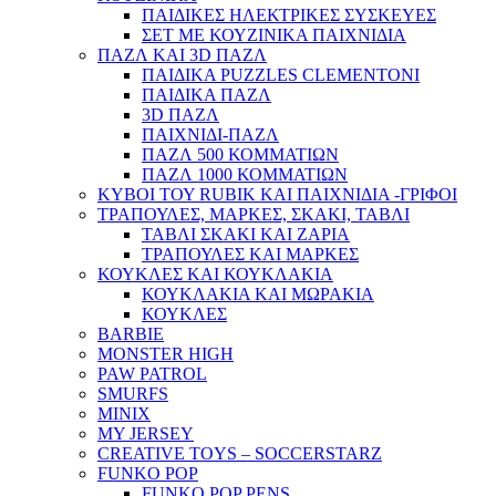
ΠΑΙΔΙΚΕΣ ΗΛΕΚΤΡΙΚΕΣ ΣΥΣΚΕΥΕΣ
ΣΕΤ ΜΕ ΚΟΥΖΙΝΙΚΑ ΠΑΙΧΝΙΔΙΑ
ΠΑΖΛ ΚΑΙ 3D ΠΑΖΛ
ΠΑΙΔΙΚΑ PUZZLES CLEMENTONI
ΠΑΙΔΙΚΑ ΠΑΖΛ
3D ΠΑΖΛ
ΠΑΙΧΝΙΔΙ-ΠΑΖΛ
ΠΑΖΛ 500 ΚΟΜΜΑΤΙΩΝ
ΠΑΖΛ 1000 ΚΟΜΜΑΤΙΩΝ
ΚΥΒΟΙ ΤΟΥ RUBIK ΚΑΙ ΠΑΙΧΝΙΔΙΑ -ΓΡΙΦΟΙ
ΤΡΑΠΟΥΛΕΣ, ΜΑΡΚΕΣ, ΣΚΑΚΙ, ΤΑΒΛΙ
ΤΑΒΛΙ ΣΚΑΚΙ ΚΑΙ ΖΑΡΙΑ
ΤΡΑΠΟΥΛΕΣ ΚΑΙ ΜΑΡΚΕΣ
ΚΟΥΚΛΕΣ ΚΑΙ ΚΟΥΚΛΑΚΙΑ
ΚΟΥΚΛΑΚΙΑ ΚΑΙ ΜΩΡΑΚΙΑ
ΚΟΥΚΛΕΣ
BARBIE
MONSTER HIGH
PAW PATROL
SMURFS
MINIX
MY JERSEY
CREATIVE TOYS – SOCCERSTARZ
FUNKO POP
FUNKO POP PENS