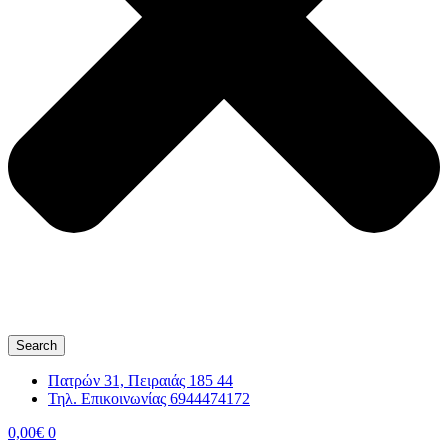
Search
Πατρών 31, Πειραιάς 185 44
Τηλ. Επικοινωνίας 6944474172
0,00
€
0