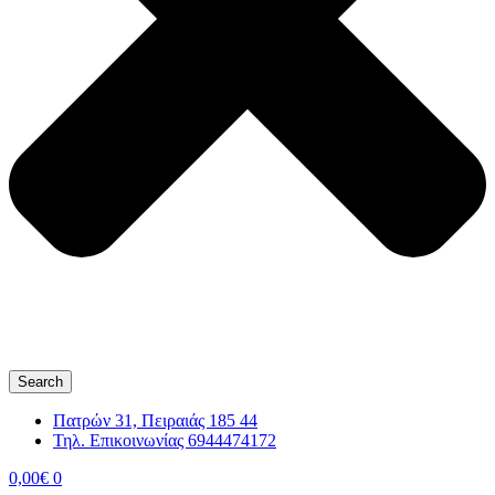
Search
Πατρών 31, Πειραιάς 185 44
Τηλ. Επικοινωνίας 6944474172
0,00
€
0