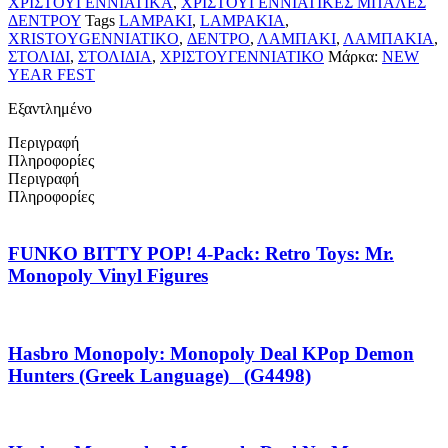
ΧΡΙΣΤΟΥΓΕΝΝΙΑΤΙΚΑ
,
ΧΡΙΣΤΟΥΓΕΝΝΙΑΤΙΚΕΣ ΜΠΑΛΕΣ
ΔΕΝΤΡΟΥ
Tags
LAMPAKI
,
LAMPAKIA
,
XRISTOYGENNIATIKO
,
ΔΕΝΤΡΟ
,
ΛΑΜΠΑΚΙ
,
ΛΑΜΠΑΚΙΑ
,
ΣΤΟΛΙΔΙ
,
ΣΤΟΛΙΔΙΑ
,
ΧΡΙΣΤΟΥΓΕΝΝΙΑΤΙΚΟ
Μάρκα:
NEW
YEAR FEST
Εξαντλημένο
Περιγραφή
Πληροφορίες
Περιγραφή
Πληροφορίες
FUNKO BITTY POP! 4-Pack: Retro Toys: Mr.
Monopoly Vinyl Figures
Hasbro Monopoly: Monopoly Deal KPop Demon
Hunters (Greek Language) (G4498)