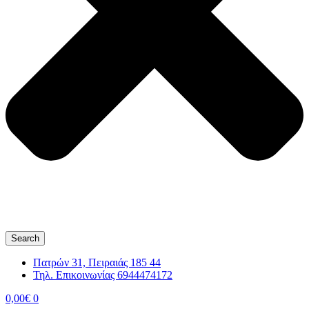
Search
Πατρών 31, Πειραιάς 185 44
Τηλ. Επικοινωνίας 6944474172
0,00
€
0