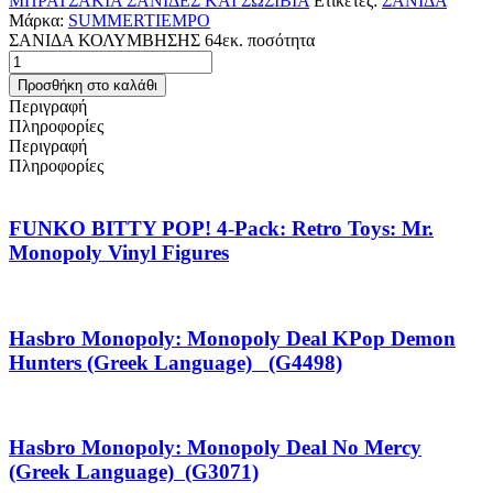
ΜΠΡΑΤΣΑΚΙΑ ΣΑΝΙΔΕΣ ΚΑΙ ΣΩΣΙΒΙΑ
Ετικέτες:
ΣΑΝΙΔΑ
Μάρκα:
SUMMERTIEMPO
ΣΑΝΙΔΑ ΚΟΛΥΜΒΗΣΗΣ 64εκ. ποσότητα
Προσθήκη στο καλάθι
Περιγραφή
Πληροφορίες
Περιγραφή
Πληροφορίες
FUNKO BITTY POP! 4-Pack: Retro Toys: Mr.
Monopoly Vinyl Figures
Hasbro Monopoly: Monopoly Deal KPop Demon
Hunters (Greek Language) (G4498)
Hasbro Monopoly: Monopoly Deal No Mercy
(Greek Language) (G3071)