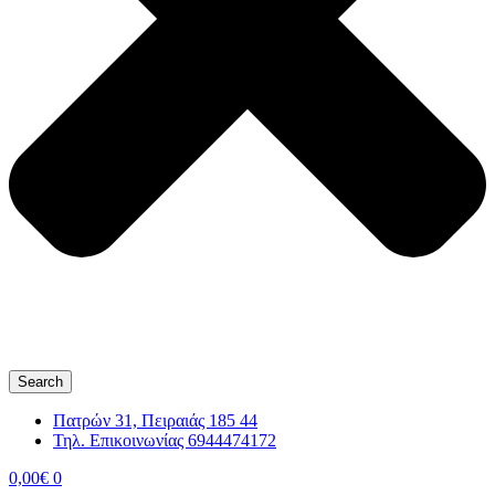
Search
Πατρών 31, Πειραιάς 185 44
Τηλ. Επικοινωνίας 6944474172
0,00
€
0