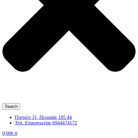
Search
Πατρών 31, Πειραιάς 185 44
Τηλ. Επικοινωνίας 6944474172
0,00
€
0