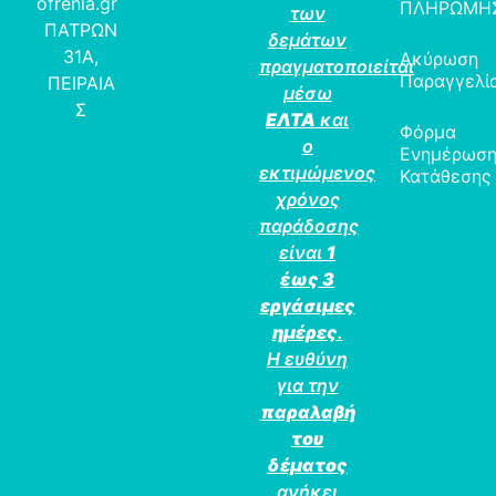
ofrenia.gr
ΠΛΗΡΩΜΗ
των
ΠΑΤΡΩΝ
δεμάτων
31Α,
Ακύρωση
πραγματοποιείται
Παραγγελί
ΠΕΙΡΑΙΑ
μέσω
Σ
ΕΛΤΑ
και
Φόρμα
ο
Ενημέρωσ
εκτιμώμενος
Κατάθεσης
χρόνος
παράδοσης
είναι
1
έως 3
εργάσιμες
ημέρες
.
Η ευθύνη
για την
παραλαβή
του
δέματος
ανήκει