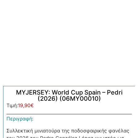
MYJERSEY: World Cup Spain – Pedri
(2026) (06MY00010)
Τιμή:
19,90
€
Περιγραφή
:
Συλλεκτική μινιατούρα της ποδοσφαιρικής φανέλας
του 2026 του Pedro González López γνωστός ως