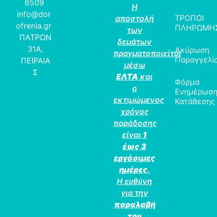
6509
Η
info@dor
ΤΡΟΠΟΙ
αποστολή
ofrenia.gr
ΠΛΗΡΩΜΗ
των
ΠΑΤΡΩΝ
δεμάτων
31Α,
Ακύρωση
πραγματοποιείται
Παραγγελί
ΠΕΙΡΑΙΑ
μέσω
Σ
ΕΛΤΑ
και
Φόρμα
ο
Ενημέρωσ
εκτιμώμενος
Κατάθεσης
χρόνος
παράδοσης
είναι
1
έως 3
εργάσιμες
ημέρες
.
Η ευθύνη
για την
παραλαβή
του