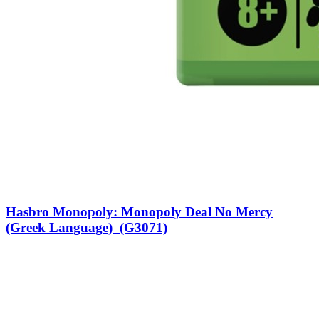
Hasbro Monopoly: Monopoly Deal No Mercy
(Greek Language) (G3071)