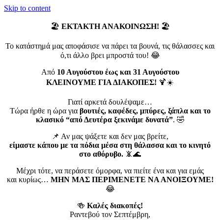
Skip to content
🏖️
ΕΚΤΑΚΤΗ ΑΝΑΚΟΙΝΩΣΗ!
🏖️
Το κατάστημά μας αποφάσισε να πάρει τα βουνά, τις θάλασσες και
ό,τι άλλο βρει μπροστά του! 😂
Από
10 Αυγούστου έως και 31 Αυγούστου
ΚΛΕΙΝΟΥΜΕ ΓΙΑ ΔΙΑΚΟΠΕΣ!
🍹☀️
Γιατί αρκετά δουλέψαμε…
Τώρα ήρθε η ώρα για
βουτιές, καφέδες, μπύρες, ξάπλα και το
κλασικό “από Δευτέρα ξεκινάμε δυνατά”
. 🤣
📌 Αν μας ψάξετε και δεν μας βρείτε,
είμαστε κάπου με τα πόδια μέσα στη θάλασσα και το κινητό
στο αθόρυβο.
📵🌊
Μέχρι τότε, να περάσετε όμορφα, να πιείτε ένα και για εμάς
και κυρίως…
ΜΗΝ ΜΑΣ ΠΕΡΙΜΕΝΕΤΕ ΝΑ ΑΝΟΙΞΟΥΜΕ!
😂
🍻
Καλές διακοπές!
Ραντεβού τον Σεπτέμβρη,