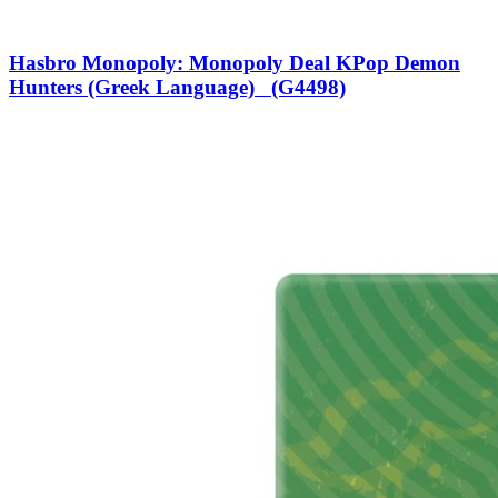
Hasbro Monopoly: Monopoly Deal KPop Demon
Hunters (Greek Language) (G4498)