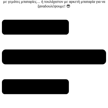
με γεμάτες μπαταρίες… ή τουλάχιστον με αρκετή μπαταρία για να
ξαναδουλέψουμε! 😎