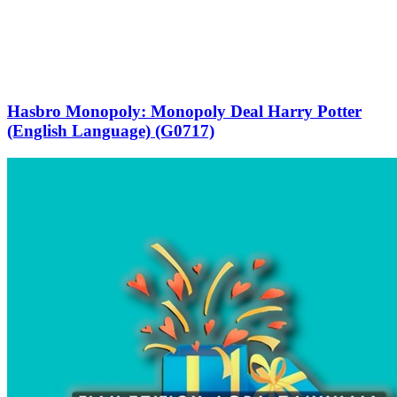
Hasbro Monopoly: Monopoly Deal Harry Potter
(English Language) (G0717)