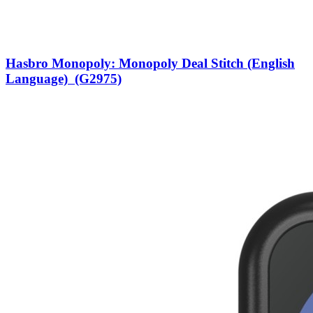
Hasbro Monopoly: Monopoly Deal Stitch (English
Language) (G2975)