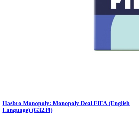
Hasbro Monopoly: Monopoly Deal FIFA (English
Language) (G3239)