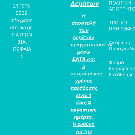
ΠΟΛΙΤΙΚΗ
Δεμάτων
21 1013
ΑΠΟΡΡΗΤ
6509
Η
info@dor
ΤΡΟΠΟΙ
αποστολή
ofrenia.gr
ΠΛΗΡΩΜΗ
των
ΠΑΤΡΩΝ
δεμάτων
31Α,
Ακύρωση
πραγματοποιείται
Παραγγελί
ΠΕΙΡΑΙΑ
μέσω
Σ
ΕΛΤΑ
και
Φόρμα
ο
Ενημέρωσ
εκτιμώμενος
Κατάθεσης
χρόνος
παράδοσης
είναι
1
έως 3
εργάσιμες
ημέρες
.
Η ευθύνη
για την