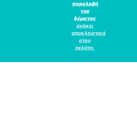
παραλαβή
του
δέματος
ανήκει
αποκλειστικά
στον
πελάτη.