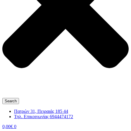
Search
Πατρών 31, Πειραιάς 185 44
Τηλ. Επικοινωνίας 6944474172
0,00
€
0