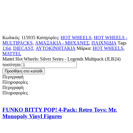
Κωδικός:
115935
Κατηγορίες:
HOT WHEELS
,
HOT WHEELS -
MULTIPACKS
,
ΑΜΑΞΑΚΙΑ - ΜΗΧΑΝΕΣ
,
ΠΑΙΧΝΙΔΙΑ
Tags
1:64
,
DIECAST
,
ΑΥΤΟΚΙΝΗΤΑΚΙΑ
Μάρκα:
HOT WHEELS
,
MATTEL
Mattel Hot Wheels: Silver Series - Legends Multipack (JLB24)
ποσότητα
Προσθήκη στο καλάθι
Περιγραφή
Πληροφορίες
Περιγραφή
Πληροφορίες
FUNKO BITTY POP! 4-Pack: Retro Toys: Mr.
Monopoly Vinyl Figures