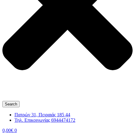
Search
Πατρών 31, Πειραιάς 185 44
Τηλ. Επικοινωνίας 6944474172
0,00
€
0