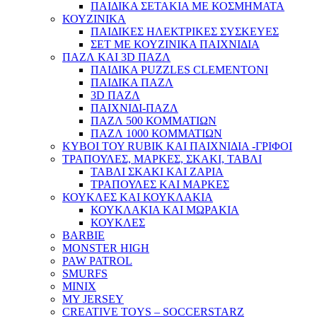
ΠΑΙΔΙΚΑ ΣΕΤΑΚΙΑ ΜΕ ΚΟΣΜΗΜΑΤΑ
ΚΟΥΖΙΝΙΚΑ
ΠΑΙΔΙΚΕΣ ΗΛΕΚΤΡΙΚΕΣ ΣΥΣΚΕΥΕΣ
ΣΕΤ ΜΕ ΚΟΥΖΙΝΙΚΑ ΠΑΙΧΝΙΔΙΑ
ΠΑΖΛ ΚΑΙ 3D ΠΑΖΛ
ΠΑΙΔΙΚΑ PUZZLES CLEMENTONI
ΠΑΙΔΙΚΑ ΠΑΖΛ
3D ΠΑΖΛ
ΠΑΙΧΝΙΔΙ-ΠΑΖΛ
ΠΑΖΛ 500 ΚΟΜΜΑΤΙΩΝ
ΠΑΖΛ 1000 ΚΟΜΜΑΤΙΩΝ
ΚΥΒΟΙ ΤΟΥ RUBIK ΚΑΙ ΠΑΙΧΝΙΔΙΑ -ΓΡΙΦΟΙ
ΤΡΑΠΟΥΛΕΣ, ΜΑΡΚΕΣ, ΣΚΑΚΙ, ΤΑΒΛΙ
ΤΑΒΛΙ ΣΚΑΚΙ ΚΑΙ ΖΑΡΙΑ
ΤΡΑΠΟΥΛΕΣ ΚΑΙ ΜΑΡΚΕΣ
ΚΟΥΚΛΕΣ ΚΑΙ ΚΟΥΚΛΑΚΙΑ
ΚΟΥΚΛΑΚΙΑ ΚΑΙ ΜΩΡΑΚΙΑ
ΚΟΥΚΛΕΣ
BARBIE
MONSTER HIGH
PAW PATROL
SMURFS
MINIX
MY JERSEY
CREATIVE TOYS – SOCCERSTARZ