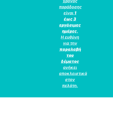
χρόνος
παράδοσης
είναι
1
έως 3
εργάσιμες
ημέρες
.
Η ευθύνη
για την
παραλαβή
του
δέματος
ανήκει
αποκλειστικά
στον
πελάτη.