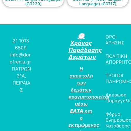
(G3239)
Language) (G0717)
🕒
ΟΡΟΙ
21 1013
Χρόνος
ΧΡΗΣΗΣ
6509
Παράδοσης
info@dor
ΠΟΛΙΤΙΚΗ
Δεμάτων
ofrenia.gr
ΑΠΟΡΡΗΤ
ΠΑΤΡΩΝ
Η
ΤΡΟΠΟΙ
31Α,
αποστολή
ΠΛΗΡΩΜΗ
ΠΕΙΡΑΙΑ
των
Σ
δεμάτων
Ακύρωση
πραγματοποιείται
Παραγγελί
μέσω
ΕΛΤΑ
και
Φόρμα
ο
Ενημέρωσ
εκτιμώμενος
Κατάθεσης