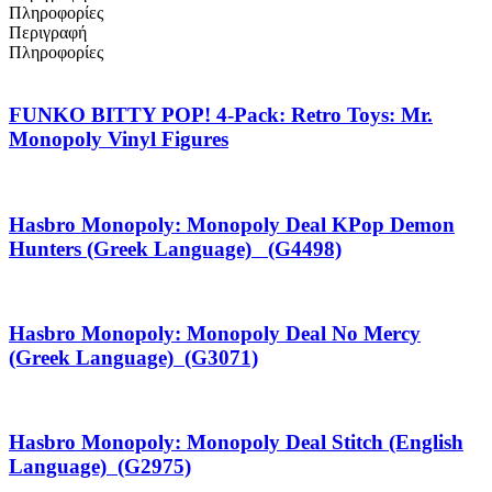
Πληροφορίες
Περιγραφή
Πληροφορίες
FUNKO BITTY POP! 4-Pack: Retro Toys: Mr.
Monopoly Vinyl Figures
Hasbro Monopoly: Monopoly Deal KPop Demon
Hunters (Greek Language) (G4498)
Hasbro Monopoly: Monopoly Deal No Mercy
(Greek Language) (G3071)
Hasbro Monopoly: Monopoly Deal Stitch (English
Language) (G2975)