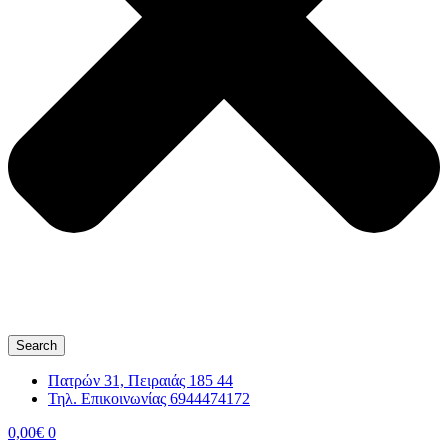
Search
Πατρών 31, Πειραιάς 185 44
Τηλ. Επικοινωνίας 6944474172
0,00
€
0