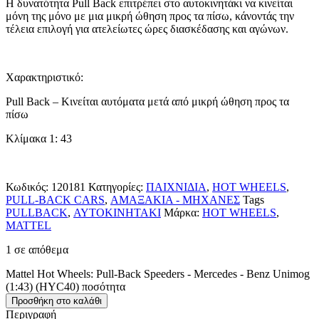
Η δυνατότητα Pull Back επιτρέπει στο αυτοκινητάκι να κινείται
μόνη της μόνο με μια μικρή ώθηση προς τα πίσω, κάνοντάς την
τέλεια επιλογή για ατελείωτες ώρες διασκέδασης και αγώνων.
Χαρακτηριστικό:
Pull Back – Κινείται αυτόματα μετά από μικρή ώθηση προς τα
πίσω
Kλίμακα 1: 43
Κωδικός:
120181
Κατηγορίες:
ΠΑΙΧΝΙΔΙΑ
,
HOT WHEELS
,
PULL-BACK CARS
,
ΑΜΑΞΑΚΙΑ - ΜΗΧΑΝΕΣ
Tags
PULLBACK
,
ΑΥΤΟΚΙΝΗΤΑΚΙ
Μάρκα:
HOT WHEELS
,
MATTEL
1 σε απόθεμα
Mattel Hot Wheels: Pull-Back Speeders - Mercedes - Benz Unimog
(1:43) (HYC40) ποσότητα
Προσθήκη στο καλάθι
Περιγραφή