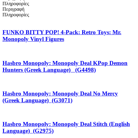
Πληροφορίες
Περιγραφή
Πληροφορίες
FUNKO BITTY POP! 4-Pack: Retro Toys: Mr.
Monopoly Vinyl Figures
Hasbro Monopoly: Monopoly Deal KPop Demon
Hunters (Greek Language) (G4498)
Hasbro Monopoly: Monopoly Deal No Mercy
(Greek Language) (G3071)
Hasbro Monopoly: Monopoly Deal Stitch (English
Language) (G2975)