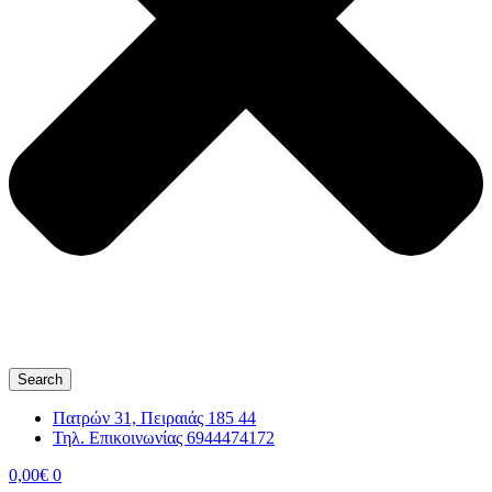
Search
Πατρών 31, Πειραιάς 185 44
Τηλ. Επικοινωνίας 6944474172
0,00
€
0