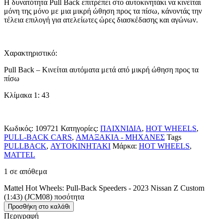
Η δυνατότητα Pull Back επιτρέπει στο αυτοκινητάκι να κινείται
μόνη της μόνο με μια μικρή ώθηση προς τα πίσω, κάνοντάς την
τέλεια επιλογή για ατελείωτες ώρες διασκέδασης και αγώνων.
Χαρακτηριστικό:
Pull Back – Κινείται αυτόματα μετά από μικρή ώθηση προς τα
πίσω
Kλίμακα 1: 43
Κωδικός:
109721
Κατηγορίες:
ΠΑΙΧΝΙΔΙΑ
,
HOT WHEELS
,
PULL-BACK CARS
,
ΑΜΑΞΑΚΙΑ - ΜΗΧΑΝΕΣ
Tags
PULLBACK
,
ΑΥΤΟΚΙΝΗΤΑΚΙ
Μάρκα:
HOT WHEELS
,
MATTEL
1 σε απόθεμα
Mattel Hot Wheels: Pull-Back Speeders - 2023 Nissan Z Custom
(1:43) (JCM08) ποσότητα
Προσθήκη στο καλάθι
Περιγραφή