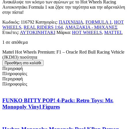
Ανακάλυψε τον κόσμο των αγώνων με το Hot Wheels Racing
Αυτοκινητάκι Formula 1 και ζήσε την ταχύτητα και την αδρεναλίνη
στην πίστα!
Κωδικός:
116792
Κατηγορίες:
ΠΑΙΧΝΙΔΙΑ
,
FORMULA 1
,
HOT
WHEELS
,
REAL RIDERS 1:64
,
ΑΜΑΞΑΚΙΑ - ΜΗΧΑΝΕΣ
Ετικέτες:
ΑΥΤΟΚΙΝΗΤΑΚΙ
Μάρκα:
HOT WHEELS
,
MATTEL
1 σε απόθεμα
Mattel Hot Wheels Premium: F1 – Oracle Red Bull Racing Vehicle
(JKD83) ποσότητα
Προσθήκη στο καλάθι
Περιγραφή
Πληροφορίες
Περιγραφή
Πληροφορίες
FUNKO BITTY POP! 4-Pack: Retro Toys: Mr.
Monopoly Vinyl Figures