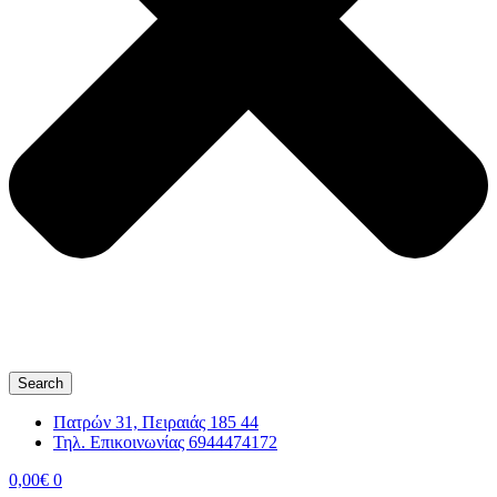
Search
Πατρών 31, Πειραιάς 185 44
Τηλ. Επικοινωνίας 6944474172
0,00
€
0