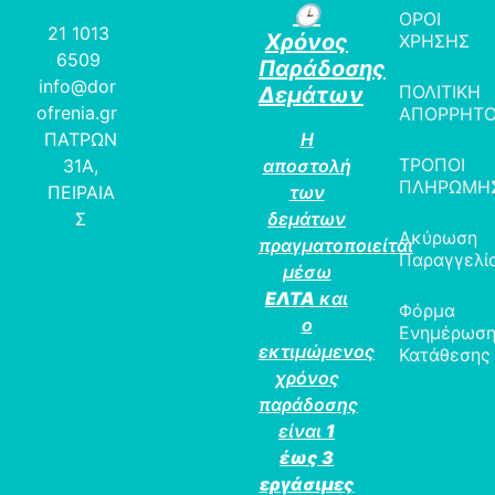
🕒
ΟΡΟΙ
21 1013
Χρόνος
ΧΡΗΣΗΣ
6509
Παράδοσης
info@dor
ΠΟΛΙΤΙΚΗ
Δεμάτων
ofrenia.gr
ΑΠΟΡΡΗΤ
ΠΑΤΡΩΝ
Η
ΤΡΟΠΟΙ
31Α,
αποστολή
ΠΛΗΡΩΜΗ
ΠΕΙΡΑΙΑ
των
Σ
δεμάτων
Ακύρωση
πραγματοποιείται
Παραγγελί
μέσω
ΕΛΤΑ
και
Φόρμα
ο
Ενημέρωσ
εκτιμώμενος
Κατάθεσης
χρόνος
παράδοσης
είναι
1
έως 3
εργάσιμες