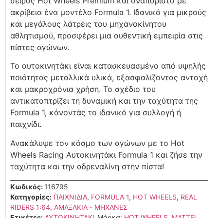
σειράς Hot Wheels Premium και αναπαριστά με
ακρίβεια ένα μοντέλο Formula 1. Ιδανικό για μικρούς
και μεγάλους λάτρεις του μηχανοκίνητου
αθλητισμού, προσφέρει μια αυθεντική εμπειρία στις
πίστες αγώνων.
Το αυτοκινητάκι είναι κατασκευασμένο από υψηλής
ποιότητας μεταλλικά υλικά, εξασφαλίζοντας αντοχή
και μακροχρόνια χρήση. Το σχέδιο του
αντικατοπτρίζει τη δυναμική και την ταχύτητα της
Formula 1, κάνοντάς το ιδανικό για συλλογή ή
παιχνίδι.
Ανακάλυψε τον κόσμο των αγώνων με το Hot
Wheels Racing Αυτοκινητάκι Formula 1 και ζήσε την
ταχύτητα και την αδρεναλίνη στην πίστα!
Κωδικός:
116795
Κατηγορίες:
ΠΑΙΧΝΙΔΙΑ
,
FORMULA 1
,
HOT WHEELS
,
REAL
RIDERS 1:64
,
ΑΜΑΞΑΚΙΑ - ΜΗΧΑΝΕΣ
Ετικέτες:
ΑΥΤΟΚΙΝΗΤΑΚΙ
Μάρκα:
HOT WHEELS
,
MATTEL