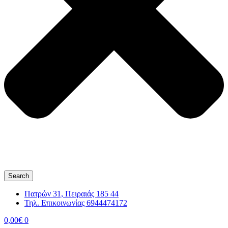
Search
Πατρών 31, Πειραιάς 185 44
Τηλ. Επικοινωνίας 6944474172
0,00
€
0