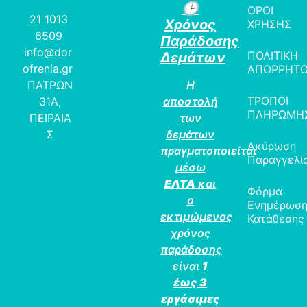
🕒
ΟΡΟΙ
21 1013
Χρόνος
ΧΡΗΣΗΣ
6509
Παράδοσης
info@dor
ΠΟΛΙΤΙΚΗ
Δεμάτων
ofrenia.gr
ΑΠΟΡΡΗΤ
ΠΑΤΡΩΝ
Η
ΤΡΟΠΟΙ
31Α,
αποστολή
ΠΛΗΡΩΜΗ
ΠΕΙΡΑΙΑ
των
Σ
δεμάτων
Ακύρωση
πραγματοποιείται
Παραγγελί
μέσω
ΕΛΤΑ
και
Φόρμα
ο
Ενημέρωσ
εκτιμώμενος
Κατάθεσης
χρόνος
παράδοσης
είναι
1
έως 3
εργάσιμες