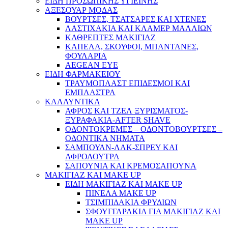
ΕΙΔΗ ΠΡΟΣΩΠΙΚΗΣ ΥΓΙΕΙΝΗΣ
ΑΞΕΣΟΥΑΡ ΜΟΔΑΣ
ΒΟΥΡΤΣΕΣ, ΤΣΑΤΣΑΡΕΣ ΚΑΙ ΧΤΕΝΕΣ
ΛΑΣΤΙΧΑΚΙΑ ΚΑΙ ΚΛΑΜΕΡ ΜΑΛΛΙΩΝ
ΚΑΘΡΕΠΤΕΣ ΜΑΚΙΓΙΑΖ
ΚΑΠΕΛΑ, ΣΚΟΥΦΟΙ, ΜΠΑΝΤΑΝΕΣ,
ΦΟΥΛΑΡΙΑ
AEGEAN EYE
ΕΙΔΗ ΦΑΡΜΑΚΕΙΟΥ
ΤΡΑΥΜΟΠΛΑΣΤ ΕΠΙΔΕΣΜΟΙ ΚΑΙ
ΕΜΠΛΑΣΤΡΑ
ΚΑΛΛΥΝΤΙΚΑ
ΑΦΡΟΣ ΚΑΙ ΤΖΕΛ ΞΥΡΙΣΜΑΤΟΣ-
ΞΥΡΑΦΑΚΙΑ-AFTER SHAVE
ΟΔΟΝΤΟΚΡΕΜΕΣ – ΟΔΟΝΤΟΒΟΥΡΤΣΕΣ –
ΟΔΟΝΤΙΚΑ ΝΗΜΑΤΑ
ΣΑΜΠΟΥΑΝ-ΛΑΚ-ΣΠΡΕΥ ΚΑΙ
ΑΦΡΟΛΟΥΤΡΑ
ΣΑΠΟΥΝΙΑ ΚΑΙ ΚΡΕΜΟΣΑΠΟΥΝΑ
ΜΑΚΙΓΙΑΖ ΚΑΙ MAKE UP
ΕΙΔΗ ΜΑΚΙΓΙΑΖ ΚΑΙ MAKE UP
ΠΙΝΕΛΑ MAKE UP
ΤΣΙΜΠΙΔΑΚΙΑ ΦΡΥΔΙΩΝ
ΣΦΟΥΓΓΑΡΑΚΙΑ ΓΙΑ ΜΑΚΙΓΙΑZ ΚΑΙ
MAKE UP