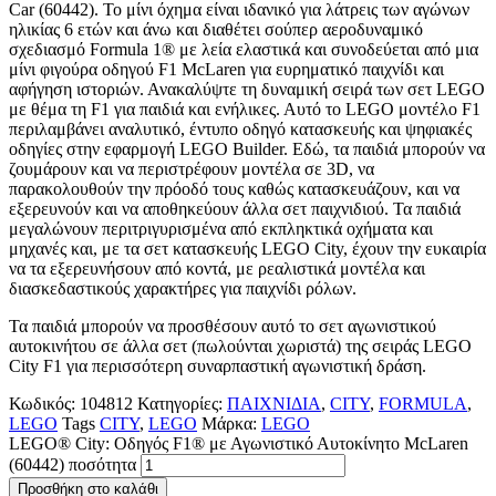
Car (60442). Το μίνι όχημα είναι ιδανικό για λάτρεις των αγώνων
ηλικίας 6 ετών και άνω και διαθέτει σούπερ αεροδυναμικό
σχεδιασμό Formula 1® με λεία ελαστικά και συνοδεύεται από μια
μίνι φιγούρα οδηγού F1 McLaren για ευρηματικό παιχνίδι και
αφήγηση ιστοριών. Ανακαλύψτε τη δυναμική σειρά των σετ LEGO
με θέμα τη F1 για παιδιά και ενήλικες. Αυτό το LEGO μοντέλο F1
περιλαμβάνει αναλυτικό, έντυπο οδηγό κατασκευής και ψηφιακές
οδηγίες στην εφαρμογή LEGO Builder. Εδώ, τα παιδιά μπορούν να
ζουμάρουν και να περιστρέφουν μοντέλα σε 3D, να
παρακολουθούν την πρόοδό τους καθώς κατασκευάζουν, και να
εξερευνούν και να αποθηκεύουν άλλα σετ παιχνιδιού. Τα παιδιά
μεγαλώνουν περιτριγυρισμένα από εκπληκτικά οχήματα και
μηχανές και, με τα σετ κατασκευής LEGO City, έχουν την ευκαιρία
να τα εξερευνήσουν από κοντά, με ρεαλιστικά μοντέλα και
διασκεδαστικούς χαρακτήρες για παιχνίδι ρόλων.
Τα παιδιά μπορούν να προσθέσουν αυτό το σετ αγωνιστικού
αυτοκινήτου σε άλλα σετ (πωλούνται χωριστά) της σειράς LEGO
City F1 για περισσότερη συναρπαστική αγωνιστική δράση.
Κωδικός:
104812
Κατηγορίες:
ΠΑΙΧΝΙΔΙΑ
,
CITY
,
FORMULA
,
LEGO
Tags
CITY
,
LEGO
Μάρκα:
LEGO
LEGO® City: Οδηγός F1® με Αγωνιστικό Αυτοκίνητο McLaren
(60442) ποσότητα
Προσθήκη στο καλάθι