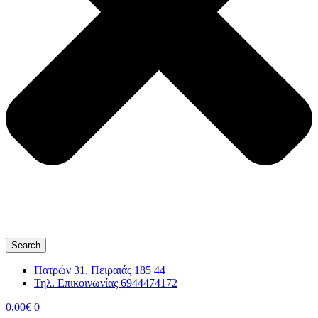
Search
Πατρών 31, Πειραιάς 185 44
Τηλ. Επικοινωνίας 6944474172
0,00
€
0