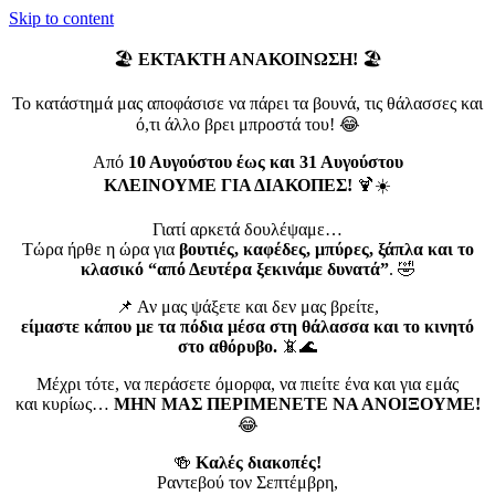
Skip to content
🏖️
ΕΚΤΑΚΤΗ ΑΝΑΚΟΙΝΩΣΗ!
🏖️
Το κατάστημά μας αποφάσισε να πάρει τα βουνά, τις θάλασσες και
ό,τι άλλο βρει μπροστά του! 😂
Από
10 Αυγούστου έως και 31 Αυγούστου
ΚΛΕΙΝΟΥΜΕ ΓΙΑ ΔΙΑΚΟΠΕΣ!
🍹☀️
Γιατί αρκετά δουλέψαμε…
Τώρα ήρθε η ώρα για
βουτιές, καφέδες, μπύρες, ξάπλα και το
κλασικό “από Δευτέρα ξεκινάμε δυνατά”
. 🤣
📌 Αν μας ψάξετε και δεν μας βρείτε,
είμαστε κάπου με τα πόδια μέσα στη θάλασσα και το κινητό
στο αθόρυβο.
📵🌊
Μέχρι τότε, να περάσετε όμορφα, να πιείτε ένα και για εμάς
και κυρίως…
ΜΗΝ ΜΑΣ ΠΕΡΙΜΕΝΕΤΕ ΝΑ ΑΝΟΙΞΟΥΜΕ!
😂
🍻
Καλές διακοπές!
Ραντεβού τον Σεπτέμβρη,