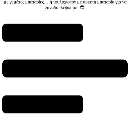
με γεμάτες μπαταρίες… ή τουλάχιστον με αρκετή μπαταρία για να
ξαναδουλέψουμε! 😎