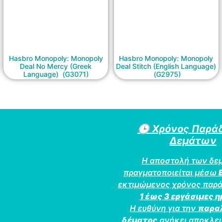
Hasbro Monopoly: Monopoly
Hasbro Monopoly: Monopoly
Deal No Mercy (Greek
Deal Stitch (English Language)
Language) (G3071)
(G2975)
🕒
Χρόνος Παρά
Δεμάτων
Η αποστολή των δε
πραγματοποιείται μέσω
εκτιμώμενος χρόνος παρά
1 έως 3 εργάσιμες 
Η ευθύνη για την
παρα
δέματος
ανήκει αποκλει