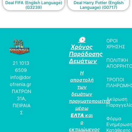
Deal FIFA (English Language)
Deal Harry Potter (English
(G3239)
Language) (G0717)
🕒
ΟΡΟΙ
Χρόνος
ΧΡΗΣΗΣ
Παράδοσης
ΠΟΛΙΤΙΚΗ
Δεμάτων
21 1013
ΑΠΟΡΡΗΤ
6509
Η
info@dor
ΤΡΟΠΟΙ
αποστολή
ofrenia.gr
ΠΛΗΡΩΜΗ
των
ΠΑΤΡΩΝ
δεμάτων
31Α,
Ακύρωση
πραγματοποιείται
Παραγγελί
ΠΕΙΡΑΙΑ
μέσω
Σ
ΕΛΤΑ
και
Φόρμα
ο
Ενημέρωσ
εκτιμώμενος
Κατάθεσης