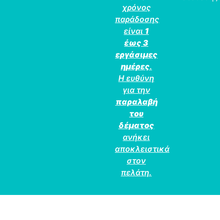
χρόνος
παράδοσης
είναι
1
έως 3
εργάσιμες
ημέρες
.
Η ευθύνη
για την
παραλαβή
του
δέματος
ανήκει
αποκλειστικά
στον
πελάτη.