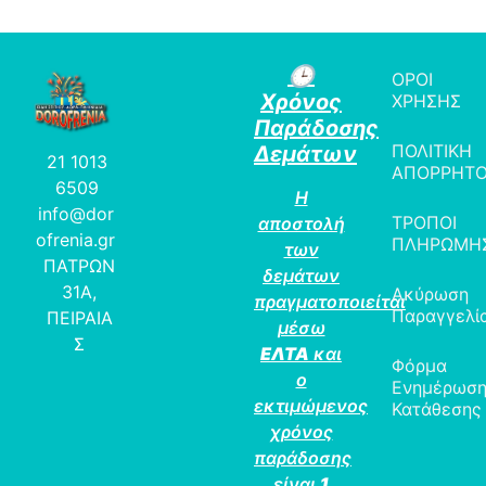
🕒
ΟΡΟΙ
Χρόνος
ΧΡΗΣΗΣ
Παράδοσης
ΠΟΛΙΤΙΚΗ
Δεμάτων
21 1013
ΑΠΟΡΡΗΤ
6509
Η
info@dor
ΤΡΟΠΟΙ
αποστολή
ofrenia.gr
ΠΛΗΡΩΜΗ
των
ΠΑΤΡΩΝ
δεμάτων
31Α,
Ακύρωση
πραγματοποιείται
Παραγγελί
ΠΕΙΡΑΙΑ
μέσω
Σ
ΕΛΤΑ
και
Φόρμα
ο
Ενημέρωσ
εκτιμώμενος
Κατάθεσης
χρόνος
παράδοσης
είναι
1