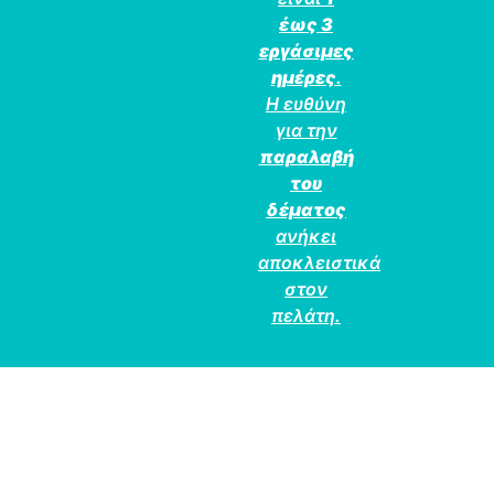
έως 3
εργάσιμες
ημέρες
.
Η ευθύνη
για την
παραλαβή
του
δέματος
ανήκει
αποκλειστικά
στον
πελάτη.