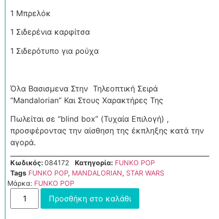
1 Μπρελόκ
1 Σιδερένια καρφίτσα
1 Σιδερότυπο για ρούχα
Όλα Βασισμενα Στην Τηλεοπτική Σειρά
“Mandalorian” Και Στους Χαρακτήρες Της
Πωλείται σε “blind box” (Τυχαία Επιλογή) ,
προσφέροντας την αίσθηση της έκπληξης κατά την
αγορά.
Κωδικός:
084172
Κατηγορία:
FUNKO POP
Tags
FUNKO POP
,
MANDALORIAN
,
STAR WARS
Μάρκα:
FUNKO POP
Προσθήκη στο καλάθι