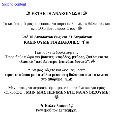
Skip to content
🏖️
ΕΚΤΑΚΤΗ ΑΝΑΚΟΙΝΩΣΗ!
🏖️
Το κατάστημά μας αποφάσισε να πάρει τα βουνά, τις θάλασσες και
ό,τι άλλο βρει μπροστά του! 😂
Από
10 Αυγούστου έως και 31 Αυγούστου
ΚΛΕΙΝΟΥΜΕ ΓΙΑ ΔΙΑΚΟΠΕΣ!
🍹☀️
Γιατί αρκετά δουλέψαμε…
Τώρα ήρθε η ώρα για
βουτιές, καφέδες, μπύρες, ξάπλα και το
κλασικό “από Δευτέρα ξεκινάμε δυνατά”
. 🤣
📌 Αν μας ψάξετε και δεν μας βρείτε,
είμαστε κάπου με τα πόδια μέσα στη θάλασσα και το κινητό
στο αθόρυβο.
📵🌊
Μέχρι τότε, να περάσετε όμορφα, να πιείτε ένα και για εμάς
και κυρίως…
ΜΗΝ ΜΑΣ ΠΕΡΙΜΕΝΕΤΕ ΝΑ ΑΝΟΙΞΟΥΜΕ!
😂
🍻
Καλές διακοπές!
Ραντεβού τον Σεπτέμβρη,