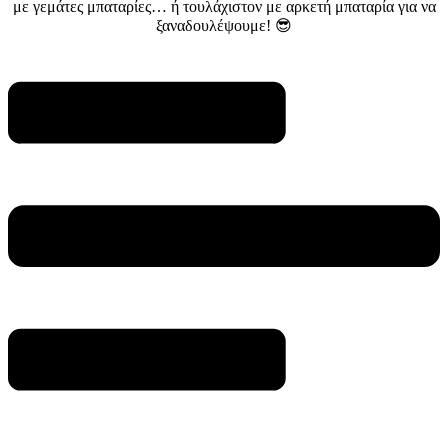
με γεμάτες μπαταρίες… ή τουλάχιστον με αρκετή μπαταρία για να
ξαναδουλέψουμε! 😎