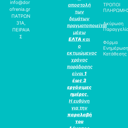
info@dor
ΤΡΟΠΟΙ
αποστολή
ofrenia.gr
ΠΛΗΡΩΜΗ
των
ΠΑΤΡΩΝ
δεμάτων
31Α,
Ακύρωση
πραγματοποιείται
Παραγγελί
ΠΕΙΡΑΙΑ
μέσω
Σ
ΕΛΤΑ
και
Φόρμα
ο
Ενημέρωσ
εκτιμώμενος
Κατάθεσης
χρόνος
παράδοσης
είναι
1
έως 3
εργάσιμες
ημέρες
.
Η ευθύνη
για την
παραλαβή
του