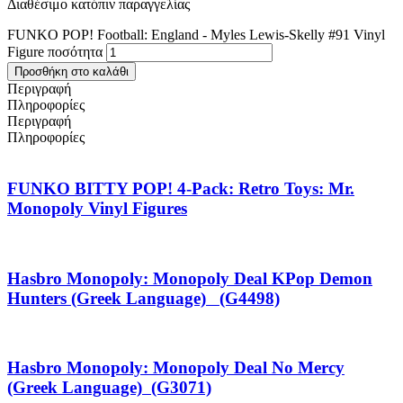
Διαθέσιμο κατόπιν παραγγελίας
FUNKO POP! Football: England - Myles Lewis-Skelly #91 Vinyl
Figure ποσότητα
Προσθήκη στο καλάθι
Περιγραφή
Πληροφορίες
Περιγραφή
Πληροφορίες
FUNKO BITTY POP! 4-Pack: Retro Toys: Mr.
Monopoly Vinyl Figures
Hasbro Monopoly: Monopoly Deal KPop Demon
Hunters (Greek Language) (G4498)
Hasbro Monopoly: Monopoly Deal No Mercy
(Greek Language) (G3071)