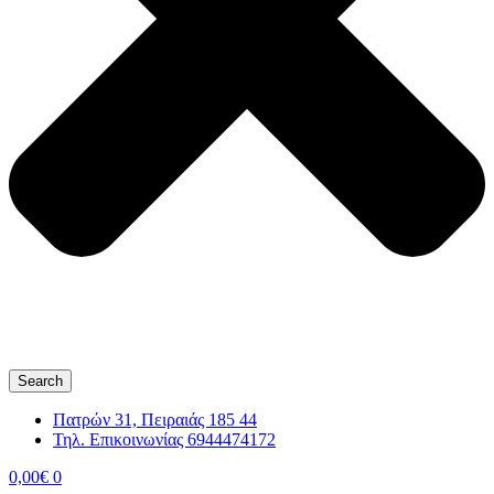
Search
Πατρών 31, Πειραιάς 185 44
Τηλ. Επικοινωνίας 6944474172
0,00
€
0