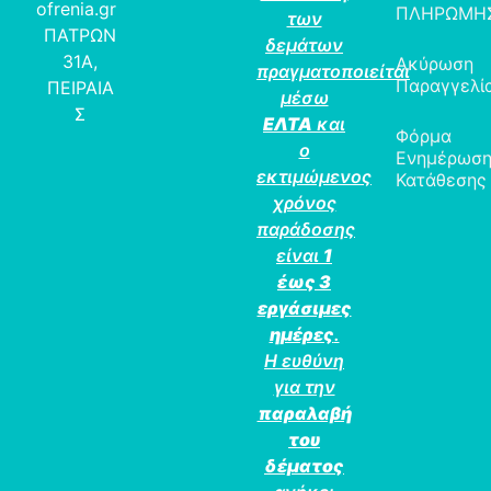
ofrenia.gr
ΠΛΗΡΩΜΗ
των
ΠΑΤΡΩΝ
δεμάτων
31Α,
Ακύρωση
πραγματοποιείται
Παραγγελί
ΠΕΙΡΑΙΑ
μέσω
Σ
ΕΛΤΑ
και
Φόρμα
ο
Ενημέρωσ
εκτιμώμενος
Κατάθεσης
χρόνος
παράδοσης
είναι
1
έως 3
εργάσιμες
ημέρες
.
Η ευθύνη
για την
παραλαβή
του
δέματος