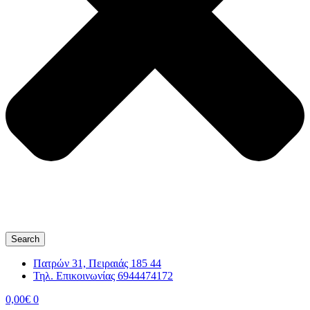
Search
Πατρών 31, Πειραιάς 185 44
Τηλ. Επικοινωνίας 6944474172
0,00
€
0