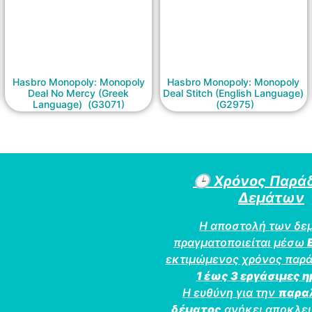
Hasbro Monopoly: Monopoly
Hasbro Monopoly: Monopoly
Deal No Mercy (Greek
Deal Stitch (English Language)
Language) (G3071)
(G2975)
🕒
Χρόνος Παρά
Δεμάτων
Η αποστολή των δε
πραγματοποιείται μέσω
εκτιμώμενος χρόνος παρά
1 έως 3 εργάσιμες 
Η ευθύνη για την
παρα
δέματος
ανήκει αποκλει