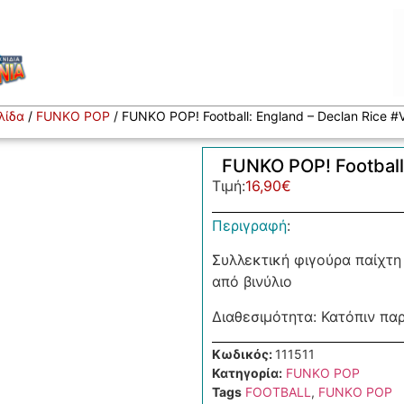
λίδα
/
FUNKO POP
/ FUNKO POP! Football: England – Declan Rice #V
FUNKO POP! Football:
Τιμή:
16,90
€
Περιγραφή
:
Συλλεκτική φιγούρα παίχτη
από βινύλιο
Διαθεσιμότητα: Κατόπιν πα
Κωδικός:
111511
Κατηγορία:
FUNKO POP
Tags
FOOTBALL
,
FUNKO POP