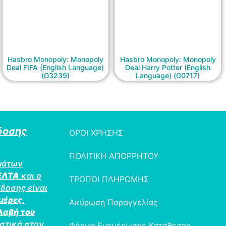
Hasbro Monopoly: Monopoly
Hasbro Monopoly: Monopoly
Deal FIFA (English Language)
Deal Harry Potter (English
(G3239)
Language) (G0717)
δοσης
ΟΡΟΙ ΧΡΗΣΗΣ
ΠΟΛΙΤΙΚΗ ΑΠΟΡΡΗΤΟΥ
μάτων
ΕΛΤΑ
και ο
ΤΡΟΠΟΙ ΠΛΗΡΩΜΗΣ
δοσης είναι
ημέρες
.
Ακύρωση Παραγγελίας
λαβή του
στικά στον
Φόρμα Ενημέρωσης Κατάθεσης