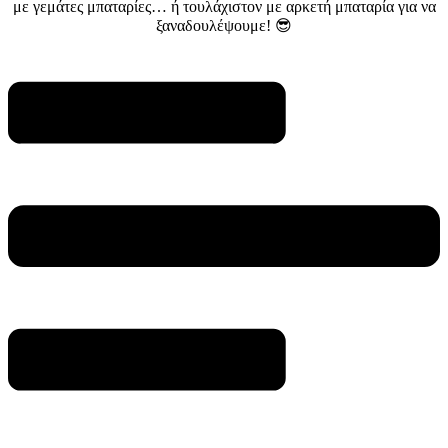
με γεμάτες μπαταρίες… ή τουλάχιστον με αρκετή μπαταρία για να
ξαναδουλέψουμε! 😎