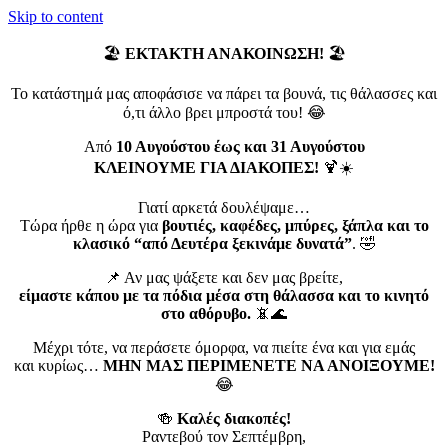
Skip to content
🏖️
ΕΚΤΑΚΤΗ ΑΝΑΚΟΙΝΩΣΗ!
🏖️
Το κατάστημά μας αποφάσισε να πάρει τα βουνά, τις θάλασσες και
ό,τι άλλο βρει μπροστά του! 😂
Από
10 Αυγούστου έως και 31 Αυγούστου
ΚΛΕΙΝΟΥΜΕ ΓΙΑ ΔΙΑΚΟΠΕΣ!
🍹☀️
Γιατί αρκετά δουλέψαμε…
Τώρα ήρθε η ώρα για
βουτιές, καφέδες, μπύρες, ξάπλα και το
κλασικό “από Δευτέρα ξεκινάμε δυνατά”
. 🤣
📌 Αν μας ψάξετε και δεν μας βρείτε,
είμαστε κάπου με τα πόδια μέσα στη θάλασσα και το κινητό
στο αθόρυβο.
📵🌊
Μέχρι τότε, να περάσετε όμορφα, να πιείτε ένα και για εμάς
και κυρίως…
ΜΗΝ ΜΑΣ ΠΕΡΙΜΕΝΕΤΕ ΝΑ ΑΝΟΙΞΟΥΜΕ!
😂
🍻
Καλές διακοπές!
Ραντεβού τον Σεπτέμβρη,