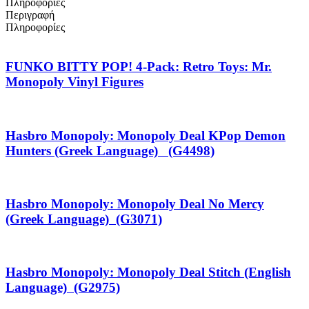
Πληροφορίες
Περιγραφή
Πληροφορίες
FUNKO BITTY POP! 4-Pack: Retro Toys: Mr.
Monopoly Vinyl Figures
Hasbro Monopoly: Monopoly Deal KPop Demon
Hunters (Greek Language) (G4498)
Hasbro Monopoly: Monopoly Deal No Mercy
(Greek Language) (G3071)
Hasbro Monopoly: Monopoly Deal Stitch (English
Language) (G2975)