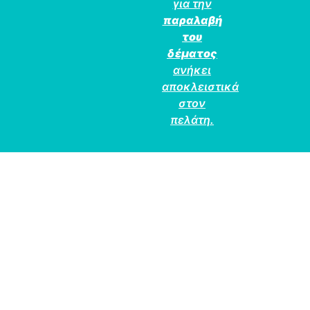
για την
παραλαβή
του
δέματος
ανήκει
αποκλειστικά
στον
πελάτη.