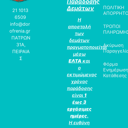
Παράδοσης
ΠΟΛΙΤΙΚΗ
Δεμάτων
21 1013
ΑΠΟΡΡΗΤ
6509
Η
info@dor
ΤΡΟΠΟΙ
αποστολή
ofrenia.gr
ΠΛΗΡΩΜΗ
των
ΠΑΤΡΩΝ
δεμάτων
31Α,
Ακύρωση
πραγματοποιείται
Παραγγελί
ΠΕΙΡΑΙΑ
μέσω
Σ
ΕΛΤΑ
και
Φόρμα
ο
Ενημέρωσ
εκτιμώμενος
Κατάθεσης
χρόνος
παράδοσης
είναι
1
έως 3
εργάσιμες
ημέρες
.
Η ευθύνη