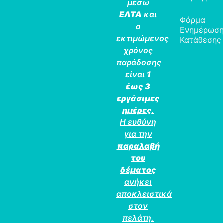
μέσω
ΕΛΤΑ
και
Φόρμα
ο
Ενημέρωσ
εκτιμώμενος
Κατάθεσης
χρόνος
παράδοσης
είναι
1
έως 3
εργάσιμες
ημέρες
.
Η ευθύνη
για την
παραλαβή
του
δέματος
ανήκει
αποκλειστικά
στον
πελάτη.