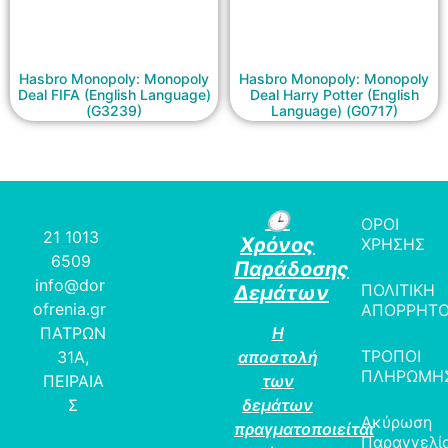
Hasbro Monopoly: Monopoly
Hasbro Monopoly: Monopoly
Deal FIFA (English Language)
Deal Harry Potter (English
(G3239)
Language) (G0717)
🕒
ΟΡΟΙ
21 1013
Χρόνος
ΧΡΗΣΗΣ
6509
Παράδοσης
info@dor
ΠΟΛΙΤΙΚΗ
Δεμάτων
ofrenia.gr
ΑΠΟΡΡΗΤ
ΠΑΤΡΩΝ
Η
ΤΡΟΠΟΙ
31Α,
αποστολή
ΠΛΗΡΩΜΗ
ΠΕΙΡΑΙΑ
των
Σ
δεμάτων
Ακύρωση
πραγματοποιείται
Παραγγελί