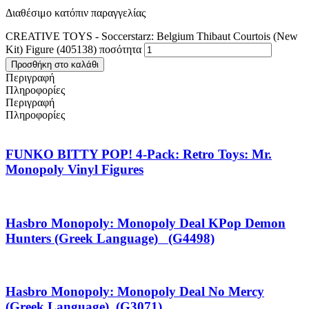
Διαθέσιμο κατόπιν παραγγελίας
CREATIVE TOYS - Soccerstarz: Belgium Thibaut Courtois (New
Kit) Figure (405138) ποσότητα
Προσθήκη στο καλάθι
Περιγραφή
Πληροφορίες
Περιγραφή
Πληροφορίες
FUNKO BITTY POP! 4-Pack: Retro Toys: Mr.
Monopoly Vinyl Figures
Hasbro Monopoly: Monopoly Deal KPop Demon
Hunters (Greek Language) (G4498)
Hasbro Monopoly: Monopoly Deal No Mercy
(Greek Language) (G3071)