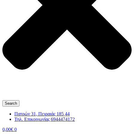
Search
Πατρών 31, Πειραιάς 185 44
Τηλ. Επικοινωνίας 6944474172
0,00
€
0