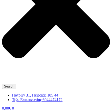
Search
Πατρών 31, Πειραιάς 185 44
Τηλ. Επικοινωνίας 6944474172
0,00
€
0