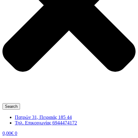
Search
Πατρών 31, Πειραιάς 185 44
Τηλ. Επικοινωνίας 6944474172
0,00
€
0