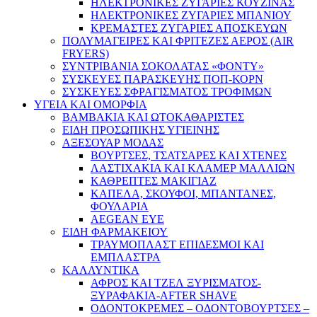
ΗΛΕΚΤΡΟΝΙΚΕΣ ΖΥΓΑΡΙΕΣ ΚΟΥΖΙΝΑΣ
ΗΛΕΚΤΡΟΝΙΚΕΣ ΖΥΓΑΡΙΕΣ ΜΠΑΝΙΟΥ
ΚΡΕΜΑΣΤΕΣ ΖΥΓΑΡΙΕΣ ΑΠΟΣΚΕΥΩΝ
ΠΟΛΥΜΑΓΕΙΡΕΣ ΚΑΙ ΦΡΙΤΕΖΕΣ ΑΕΡΟΣ (AIR
FRYERS)
ΣΥΝΤΡΙΒΑΝΙΑ ΣΟΚΟΛΑΤΑΣ «ΦΟΝΤΥ»
ΣΥΣΚΕΥΕΣ ΠΑΡΑΣΚΕΥΗΣ ΠΟΠ-ΚΟΡΝ
ΣΥΣΚΕΥΕΣ ΣΦΡΑΓΙΣΜΑΤΟΣ ΤΡΟΦΙΜΩΝ
ΥΓΕΙΑ ΚΑΙ ΟΜΟΡΦΙΑ
ΒΑΜΒΑΚΙΑ ΚΑΙ ΩΤΟΚΑΘΑΡΙΣΤΕΣ
ΕΙΔΗ ΠΡΟΣΩΠΙΚΗΣ ΥΓΙΕΙΝΗΣ
ΑΞΕΣΟΥΑΡ ΜΟΔΑΣ
ΒΟΥΡΤΣΕΣ, ΤΣΑΤΣΑΡΕΣ ΚΑΙ ΧΤΕΝΕΣ
ΛΑΣΤΙΧΑΚΙΑ ΚΑΙ ΚΛΑΜΕΡ ΜΑΛΛΙΩΝ
ΚΑΘΡΕΠΤΕΣ ΜΑΚΙΓΙΑΖ
ΚΑΠΕΛΑ, ΣΚΟΥΦΟΙ, ΜΠΑΝΤΑΝΕΣ,
ΦΟΥΛΑΡΙΑ
AEGEAN EYE
ΕΙΔΗ ΦΑΡΜΑΚΕΙΟΥ
ΤΡΑΥΜΟΠΛΑΣΤ ΕΠΙΔΕΣΜΟΙ ΚΑΙ
ΕΜΠΛΑΣΤΡΑ
ΚΑΛΛΥΝΤΙΚΑ
ΑΦΡΟΣ ΚΑΙ ΤΖΕΛ ΞΥΡΙΣΜΑΤΟΣ-
ΞΥΡΑΦΑΚΙΑ-AFTER SHAVE
ΟΔΟΝΤΟΚΡΕΜΕΣ – ΟΔΟΝΤΟΒΟΥΡΤΣΕΣ –