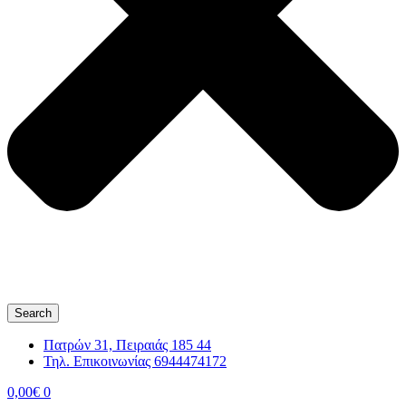
Search
Πατρών 31, Πειραιάς 185 44
Τηλ. Επικοινωνίας 6944474172
0,00
€
0