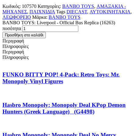
Κωδικός:
107570
Κατηγορίες:
BANBO TOYS
,
ΑΜΑΞΑΚΙΑ -
ΜΗΧΑΝΕΣ
,
ΠΑΙΧΝΙΔΙΑ
Tags
DIECAST
,
ΑΥΤΟΚΙΝΗΤΑΚΙΑ
,
ΛΕΩΦΟΡΕΙΟ
Μάρκα:
BANBO TOYS
BANBO TOYS: Liverpool - Official Bus Replica (16263)
ποσότητα
Προσθήκη στο καλάθι
Περιγραφή
Πληροφορίες
Περιγραφή
Πληροφορίες
FUNKO BITTY POP! 4-Pack: Retro Toys: Mr.
Monopoly Vinyl Figures
Hasbro Monopoly: Monopoly Deal KPop Demon
Hunters (Greek Language) (G4498)
Hasbro Monopoly: Monopoly Deal No Mercy