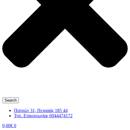
Search
Πατρών 31, Πειραιάς 185 44
Τηλ. Επικοινωνίας 6944474172
0,00
€
0