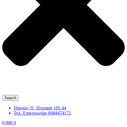
Search
Πατρών 31, Πειραιάς 185 44
Τηλ. Επικοινωνίας 6944474172
0,00
€
0