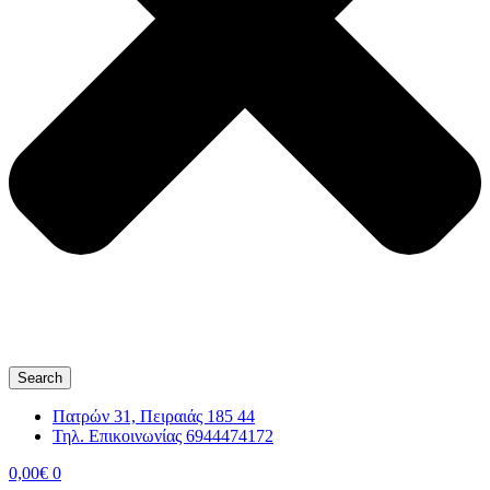
Search
Πατρών 31, Πειραιάς 185 44
Τηλ. Επικοινωνίας 6944474172
0,00
€
0