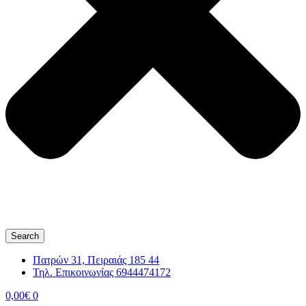
Search
Πατρών 31, Πειραιάς 185 44
Τηλ. Επικοινωνίας 6944474172
0,00
€
0