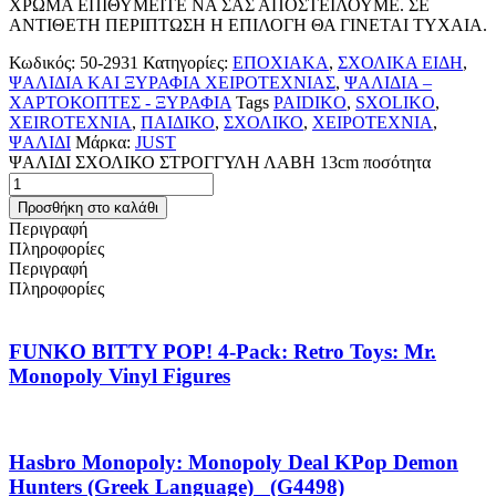
ΧΡΩΜΑ ΕΠΙΘΥΜΕΙΤΕ ΝΑ ΣΑΣ ΑΠΟΣΤΕΙΛΟΥΜΕ. ΣΕ
ΑΝΤΙΘΕΤΗ ΠΕΡΙΠΤΩΣΗ Η ΕΠΙΛΟΓΗ ΘΑ ΓΙΝΕΤΑΙ ΤΥΧΑΙΑ.
Κωδικός:
50-2931
Κατηγορίες:
ΕΠΟΧΙΑΚΑ
,
ΣΧΟΛΙΚΑ ΕΙΔΗ
,
ΨΑΛΙΔΙΑ ΚΑΙ ΞΥΡΑΦΙΑ ΧΕΙΡΟΤΕΧΝΙΑΣ
,
ΨΑΛΙΔΙΑ –
ΧΑΡΤΟΚΟΠΤΕΣ - ΞΥΡΑΦΙΑ
Tags
PAIDIKO
,
SXOLIKO
,
XEIROTEXNIA
,
ΠΑΙΔΙΚΟ
,
ΣΧΟΛΙΚΟ
,
ΧΕΙΡΟΤΕΧΝΙΑ
,
ΨΑΛΙΔΙ
Μάρκα:
JUST
ΨΑΛΙΔΙ ΣΧΟΛΙΚΟ ΣΤΡΟΓΓΥΛΗ ΛΑΒΗ 13cm ποσότητα
Προσθήκη στο καλάθι
Περιγραφή
Πληροφορίες
Περιγραφή
Πληροφορίες
FUNKO BITTY POP! 4-Pack: Retro Toys: Mr.
Monopoly Vinyl Figures
Hasbro Monopoly: Monopoly Deal KPop Demon
Hunters (Greek Language) (G4498)