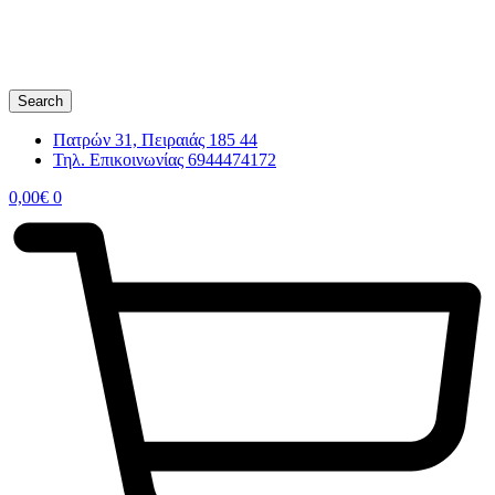
Search
Πατρών 31, Πειραιάς 185 44
Τηλ. Επικοινωνίας 6944474172
0,00
€
0