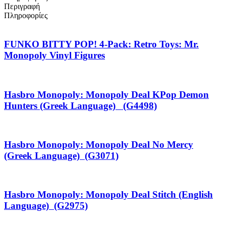
Περιγραφή
Πληροφορίες
FUNKO BITTY POP! 4-Pack: Retro Toys: Mr.
Monopoly Vinyl Figures
Hasbro Monopoly: Monopoly Deal KPop Demon
Hunters (Greek Language) (G4498)
Hasbro Monopoly: Monopoly Deal No Mercy
(Greek Language) (G3071)
Hasbro Monopoly: Monopoly Deal Stitch (English
Language) (G2975)