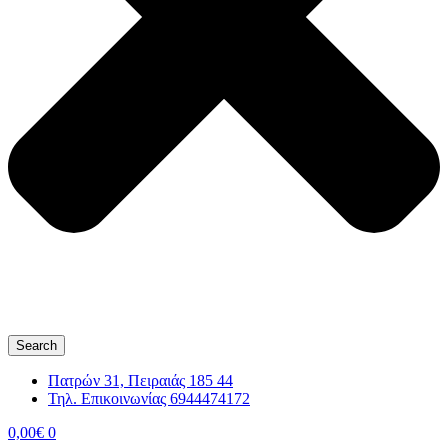
Search
Πατρών 31, Πειραιάς 185 44
Τηλ. Επικοινωνίας 6944474172
0,00
€
0